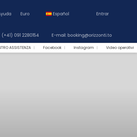
Ayuda
Euro
Español
Entrar
(+41) 091 2280154
E-mail: booking@orizzonti.to
NTRO ASSISTENZA
Facebook
Instagram
Video operativi