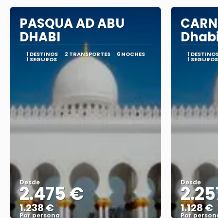
PASQUA AD ABU
CARN
DHABI
Dhab
1 DESTINOS
2 TRANSPORTES
6 NOCHES
1 DESTINO
1 SEGUROS
1 SEGUROS
Desde
Desde
2.475 €
2.25
1.238 €
1.128 €
Por persona
Por person