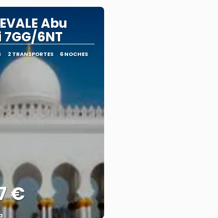
EVALE Abu
i 7GG/6NT
S
2 TRANSPORTES
6 NOCHES
7 €
a