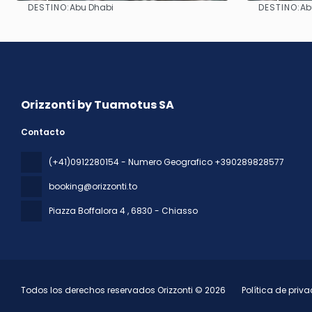
DESTINO:
DESTINO:
Abu Dhabi
Ab
Ver
Orizzonti by Tuamotus SA
Contacto
(+41)0912280154 - Numero Geografico +390289828577
booking@orizzonti.to
Piazza Boffalora 4
, 6830 - Chiasso
Todos los derechos reservados Orizzonti © 2026
Política de priv