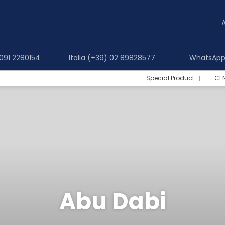
 091 2280154
Italia (+39) 02 89828577
WhatsApp 
Special Product
CE
Abu Dabi