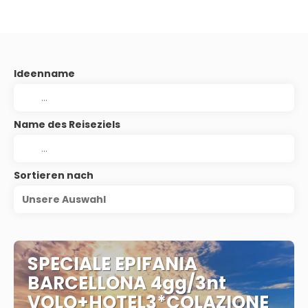
Ideenname
Name des Reiseziels
Sortieren nach
Unsere Auswahl
SPECIALE EPIFANIA
BARCELLONA 4gg/3nt
VOLO+HOTEL3*COLAZIONE