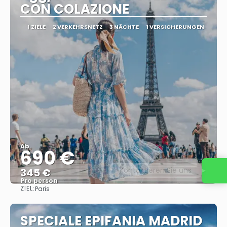
CON COLAZIONE
1 ZIELE
2 VERKEHRSNETZ
3 NÄCHTE
1 VERSICHERUNGEN
Ab
690 €
Kontaktieren Sie uns
345 €
Pro person
ZIEL:
Paris
Sehen
SPECIALE EPIFANIA MADRID