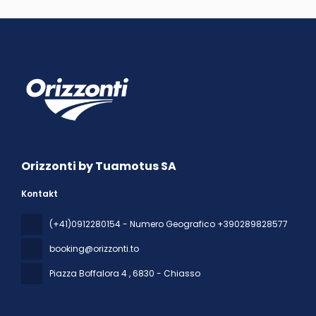
Orizzonti by Tuamotus SA
Kontakt
(+41)0912280154 - Numero Geografico +390289828577
booking@orizzonti.to
Piazza Boffalora 4
, 6830 - Chiasso