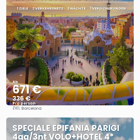
1 ZIELE
2 VERKEHRSNETZ
3 NÄCHTE
1 VERSICHERUNGEN
Ab
671 €
336 €
Pro person
ZIEL:
Barcelona
Sehen
SPECIALE EPIFANIA PARIGI
4gg/3nt VOLO+HOTEL 4*