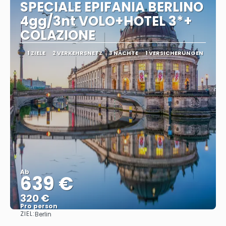
SPECIALE EPIFANIA BERLINO
4gg/3nt VOLO+HOTEL 3*+
COLAZIONE
1 ZIELE
2 VERKEHRSNETZ
3 NÄCHTE
1 VERSICHERUNGEN
Ab
639 €
320 €
Pro person
ZIEL:
Berlin
Sehen