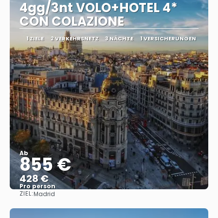
4gg/3nt VOLO+HOTEL 4*
CON COLAZIONE
1 ZIELE
2 VERKEHRSNETZ
3 NÄCHTE
1 VERSICHERUNGEN
Ab
855 €
428 €
Pro person
ZIEL:
Madrid
Sehen