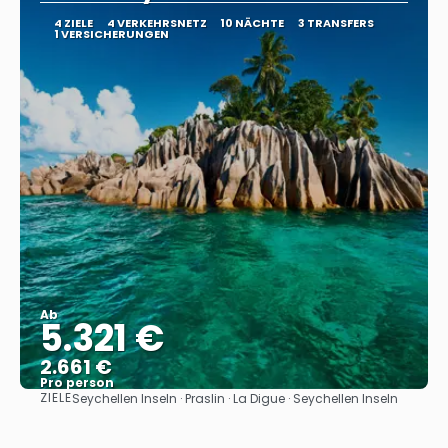
4 ZIELE
4 VERKEHRSNETZ
10 NÄCHTE
3 TRANSFERS
1 VERSICHERUNGEN
Ab
5.321 €
2.661 €
Pro person
ZIELE
Seychellen Inseln · Praslin · La Digue · Seychellen Inseln
Sehen