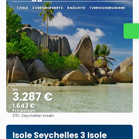
1 ZIELE
2 VERKEHRSNETZ
6 NÄCHTE
1 VERSICHERUNGEN
Ab
3.287 €
1.643 €
Pro person
ZIEL:
Seychellen Inseln
Sehen
Isole Seychelles 3 Isole