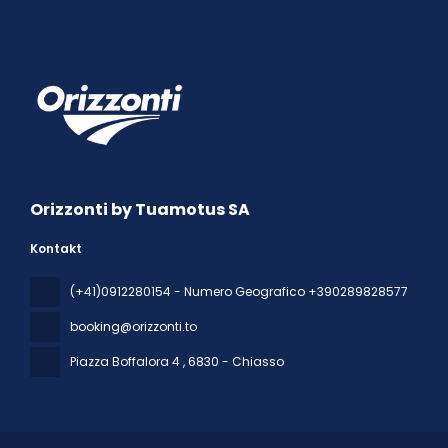
Orizzonti by Tuamotus SA
Kontakt
(+41)0912280154 - Numero Geografico +390289828577
booking@orizzonti.to
Piazza Boffalora 4
, 6830 - Chiasso