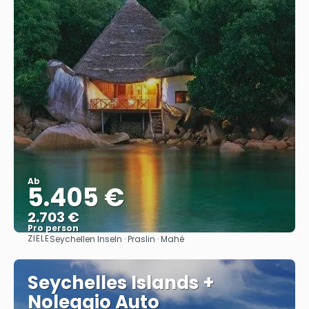
Ab
5.405 €
2.703 €
Pro person
ZIELE
Seychellen Inseln · Praslin · Mahé
Sehen
Seychelles Islands +
Noleggio Auto