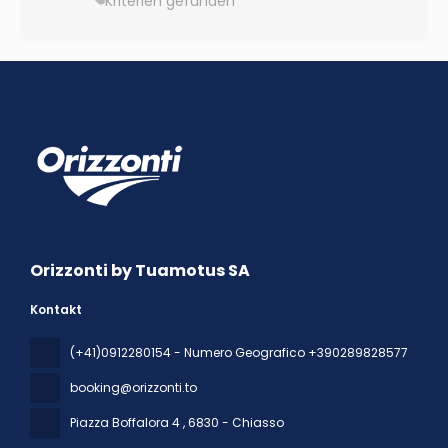
Kriterien gefunden
Orizzonti by Tuamotus SA
Kontakt
(+41)0912280154 - Numero Geografico +390289828577
booking@orizzonti.to
Piazza Boffalora 4
, 6830 - Chiasso